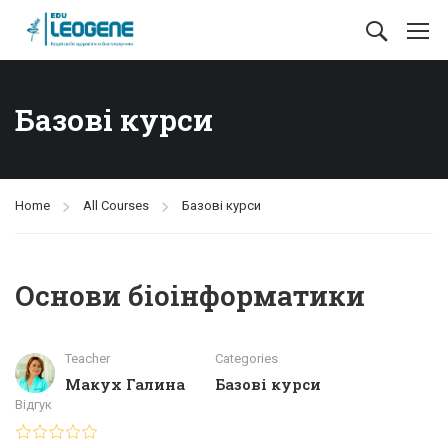
Базові курси
Home
All Courses
Базові курси
Основи біоінформатики
Teacher
Categories
Макух Галина
Базові курси
Відгук