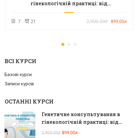
гінекологічній практиці: від
пренатального скринінгу до тератології.
Запис курсу
2,900.00₴
7
21
899.00₴
ВСІ КУРСИ
Базові курси
Записи курсів
ОСТАННІ КУРСИ
Генетичне консультування в
гінекологічній практиці: від
пренатального скринінгу до
899.00₴
2,900.00₴
тератології. Запис курсу