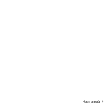
Навчальна платформа Leogene 2025
Договір оферти
Наступний