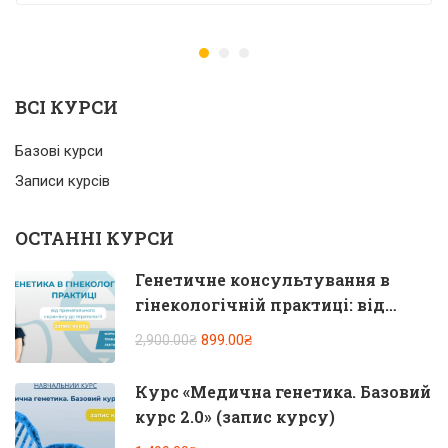
ВСІ КУРСИ
Базові курси
Записи курсів
ОСТАННІ КУРСИ
Генетичне консультування в
гінекологічній практиці: від
пренатального скринінгу до
899.00₴
2,900.00₴
тератології. Запис курсу
Курс «Медична генетика. Базовий
курс 2.0» (запис курсу)