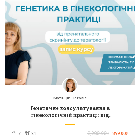
Матійців Наталія
Генетичне консультування в
гінекологічній практиці: від
пренатального скринінгу до тератології.
Запис курсу
2,900.00₴
7
21
899.00₴